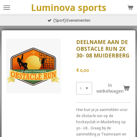
Luminova sports
Ga
direct
naar
(Sport) Evenementen
de
hoofdinhoud
DEELNAME AAN DE
OBSTACLE RUN 2X
30- 08 MUIDERBERG
€ 0,00
In
winkelwagen
Hier kun je je aanmelden voor
de obstacle run op de
hockeyclub in Muiderberg op
30- 08.. Graag bij de
aanmelding je Teamnaam en